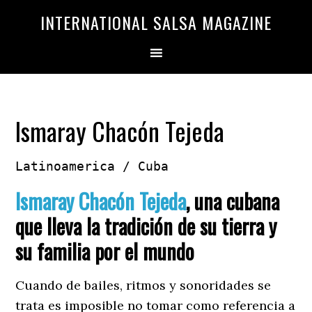
Saltar
Saltar
INTERNATIONAL SALSA MAGAZINE
a
al
la
contenido
navegación
principal
principal
Ismaray Chacón Tejeda
Latinoamerica / Cuba
Ismaray Chacón Tejeda
, una cubana
que lleva la tradición de su tierra y
su familia por el mundo
Cuando de bailes, ritmos y sonoridades se
trata es imposible no tomar como referencia a