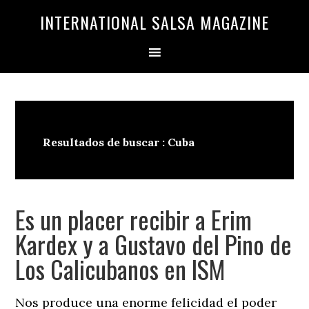
Saltar
Saltar
INTERNATIONAL SALSA MAGAZINE
a
al
la
contenido
navegación
principal
principal
Resultados de buscar : Cuba
Es un placer recibir a Erim
Kardex y a Gustavo del Pino de
Los Calicubanos en ISM
Nos produce una enorme felicidad el poder