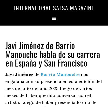
Saltar
Saltar
INTERNATIONAL SALSA MAGAZINE
a
al
la
contenido
navegación
principal
principal
Javi Jiménez de Barrio
Manouche habla de su carrera
en España y San Francisco
Javi Jiménez
de
Barrio Manouche
nos
engalana con su presencia en esta edición del
mes de julio del año 2025 luego de varios
meses de haber querido conversar con el
artista. Luego de haber presenciado uno de