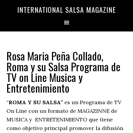
Saltar
Saltar
INTERNATIONAL SALSA MAGAZINE
a
al
la
contenido
navegación
principal
principal
Rosa Maria Peña Collado,
Roma y su Salsa Programa de
TV on Line Musica y
Entretenimiento
“
ROMA Y SU SALSA”
es un Programa de TV
On Line con un formato de MAGAZINNE de
MUSICA y ENTRETENIMIENTO que tiene
como objetivo principal promover la difusión