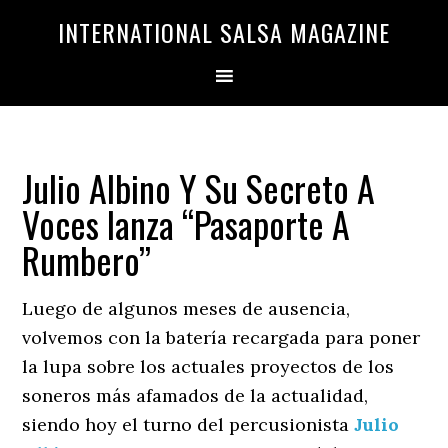
Saltar
Saltar
INTERNATIONAL SALSA MAGAZINE
a
al
la
contenido
navegación
principal
principal
Julio Albino Y Su Secreto A
Voces lanza ‘‘Pasaporte A
Rumbero’’
Luego de algunos meses de ausencia,
volvemos con la batería recargada para poner
la lupa sobre los actuales proyectos de los
soneros más afamados de la actualidad,
siendo hoy el turno del percusionista
Julio