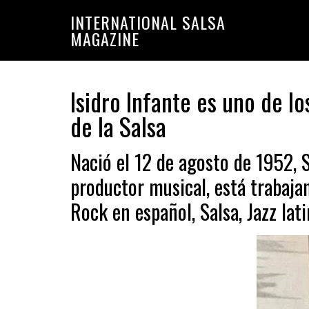
Saltar
Saltar
INTERNATIONAL SALSA
a
al
MAGAZINE
la
contenido
navegación
principal
principal
Isidro Infante es uno de lo
de la Salsa
Nació el 12 de agosto de 1952, S
productor musical, está trabaja
Rock en español, Salsa, Jazz lati