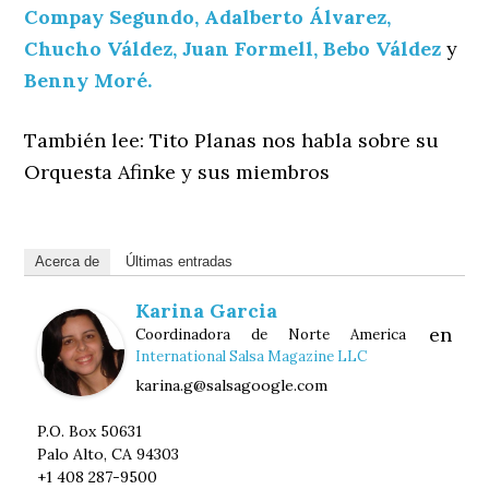
Compay Segundo,
Adalberto Álvarez,
Chucho Váldez,
Juan Formell,
Bebo Váldez
y
Benny Moré.
También lee:
Tito Planas nos habla sobre su
Orquesta Afinke y sus miembros
Acerca de
Últimas entradas
Karina Garcia
en
Coordinadora de Norte America
International Salsa Magazine LLC
karina.g@salsagoogle.com
P.O. Box 50631
Palo Alto, CA 94303
+1 408 287-9500