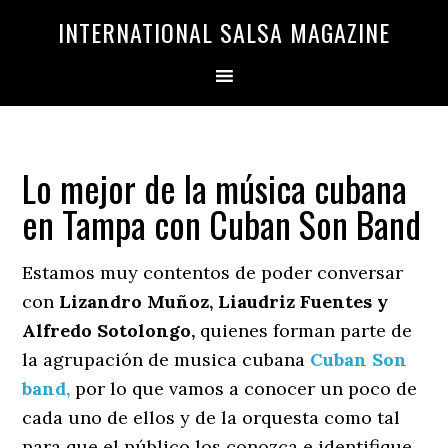
Saltar
Saltar
INTERNATIONAL SALSA MAGAZINE
a
al
la
contenido
navegación
principal
principal
Lo mejor de la música cubana
en Tampa con Cuban Son Band
Estamos muy contentos de poder conversar
con
Lizandro Muñoz, Liaudriz Fuentes y
Alfredo Sotolongo,
quienes forman parte de
la agrupación de musica cubana
Cuban Son
band,
por lo que vamos a conocer un poco de
cada uno de ellos y de la orquesta como tal
para que el público los conozca e identifique.