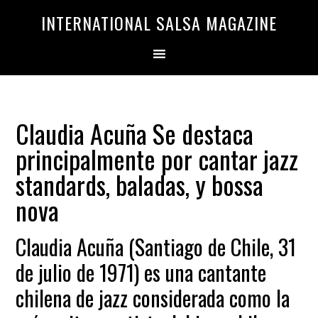
Saltar
Saltar
INTERNATIONAL SALSA MAGAZINE
a
al
la
contenido
navegación
principal
principal
Claudia Acuña Se destaca
principalmente por cantar jazz
standards, baladas, y bossa
nova
Claudia Acuña (Santiago de Chile, 31
de julio de 1971) es una cantante
chilena de jazz considerada como la