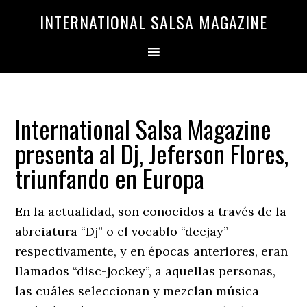
Saltar
Saltar
INTERNATIONAL SALSA MAGAZINE
a
al
la
contenido
navegación
principal
principal
International Salsa Magazine
presenta al Dj, Jeferson Flores,
triunfando en Europa
En la actualidad, son conocidos a través de la
abreiatura “Dj” o el vocablo “deejay”
respectivamente, y en épocas anteriores, eran
llamados “disc-jockey”, a aquellas personas,
las cuáles seleccionan y mezclan música