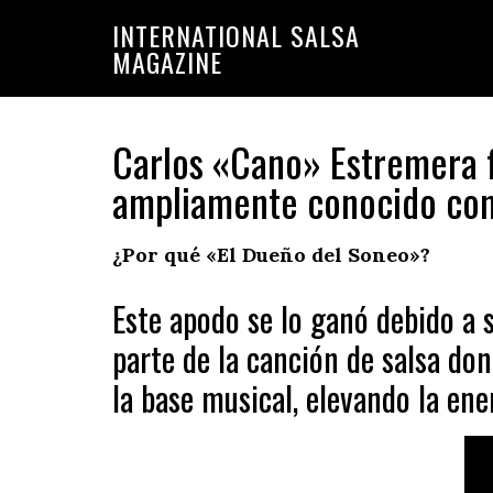
Saltar
Saltar
INTERNATIONAL SALSA
a
al
MAGAZINE
la
contenido
navegación
principal
principal
Carlos «Cano» Estremera f
ampliamente conocido com
¿Por qué «El Dueño del Soneo»?
Este apodo se lo ganó debido a s
parte de la canción de salsa dond
la base musical, elevando la ene